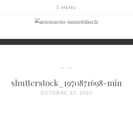
Skip
MENU
to
content
ANTONUCCIO-
SITE CONSACRÉ À L'IMMOBILIER ET À SES
ACTEURS
IMMOBILIER.FR
— —
shutterstock_1970871698-min
OCTOBRE 22, 2025