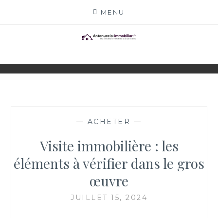
Skip
MENU
to
content
ANTONUCCIO-
SITE CONSACRÉ À L'IMMOBILIER ET À SES
ACTEURS
IMMOBILIER.FR
—
ACHETER
—
Visite immobilière : les
éléments à vérifier dans le gros
œuvre
JUILLET 15, 2024