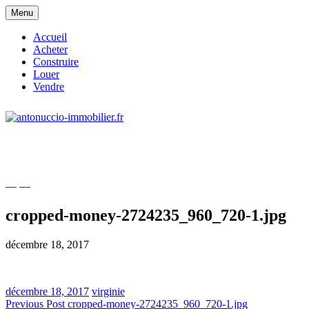
Skip
Menu
to
content
Accueil
Acheter
Construire
Louer
Vendre
site consacré à l'immobilier et à ses
antonuccio-immobilier.fr
acteurs
— —
cropped-money-2724235_960_720-1.jpg
décembre 18, 2017
décembre 18, 2017
virginie
Navigation
Previous Post
cropped-money-2724235_960_720-1.jpg