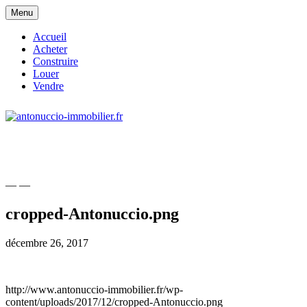
Skip
Menu
to
content
Accueil
Acheter
Construire
Louer
Vendre
site consacré à l'immobilier et à ses
antonuccio-immobilier.fr
acteurs
— —
cropped-Antonuccio.png
décembre 26, 2017
http://www.antonuccio-immobilier.fr/wp-
content/uploads/2017/12/cropped-Antonuccio.png