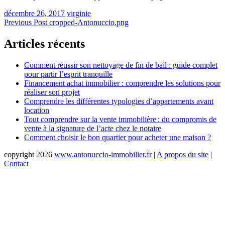
décembre 26, 2017
virginie
Navigation
Previous Post
cropped-Antonuccio.png
de
Articles récents
l’article
Comment réussir son nettoyage de fin de bail : guide complet
pour partir l’esprit tranquille
Financement achat immobilier : comprendre les solutions pour
réaliser son projet
Comprendre les différentes typologies d’appartements avant
location
Tout comprendre sur la vente immobilière : du compromis de
vente à la signature de l’acte chez le notaire
Comment choisir le bon quartier pour acheter une maison ?
copyright 2026
www.antonuccio-immobilier.fr
|
A propos du site
|
Contact