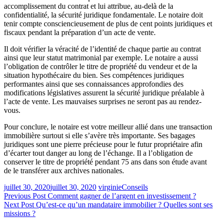
accomplissement du contrat et lui attribue, au-delà de la
confidentialité, la sécurité juridique fondamentale. Le notaire doit
tenir compte consciencieusement de plus de cent points juridiques et
fiscaux pendant la préparation d’un acte de vente.
Il doit vérifier la véracité de l’identité de chaque partie au contrat
ainsi que leur statut matrimonial par exemple. Le notaire a aussi
l’obligation de contrôler le titre de propriété du vendeur et de la
situation hypothécaire du bien. Ses compétences juridiques
performantes ainsi que ses connaissances approfondies des
modifications législatives assurent la sécurité juridique préalable à
l’acte de vente. Les mauvaises surprises ne seront pas au rendez-
vous.
Pour conclure, le notaire est votre meilleur allié dans une transaction
immobilière surtout si elle s’avère très importante. Ses bagages
juridiques sont une pierre précieuse pour le futur propriétaire afin
d’écarter tout danger au long de l’échange. Il a l’obligation de
conserver le titre de propriété pendant 75 ans dans son étude avant
de le transférer aux archives nationales.
juillet 30, 2020
juillet 30, 2020
virginie
Conseils
Navigation
Previous Post
Comment gagner de l’argent en investissement ?
Next Post
Qu’est-ce qu’un mandataire immobilier ? Quelles sont ses
de
missions ?