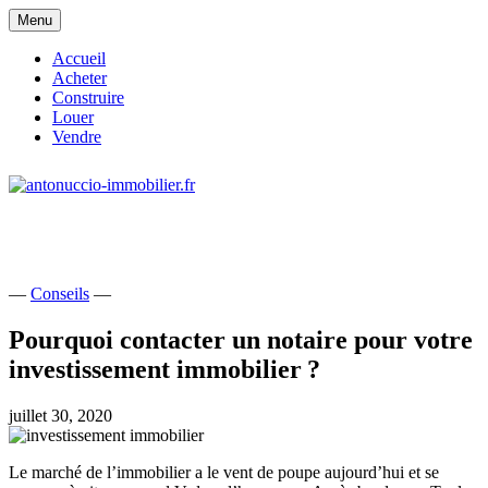
Skip
Menu
to
content
Accueil
Acheter
Construire
Louer
Vendre
site consacré à l'immobilier et à ses
antonuccio-immobilier.fr
acteurs
—
Conseils
—
Pourquoi contacter un notaire pour votre
investissement immobilier ?
juillet 30, 2020
Le marché de l’immobilier a le vent de poupe aujourd’hui et se