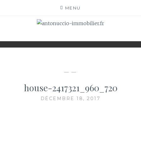
Skip
MENU
to
content
ANTONUCCIO-
SITE CONSACRÉ À L'IMMOBILIER ET À SES
ACTEURS
IMMOBILIER.FR
— —
house-2417321_960_720
DÉCEMBRE 18, 2017