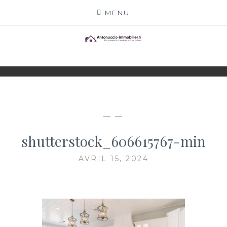
Skip
MENU
to
content
ANTONUCCIO-
SITE CONSACRÉ À L'IMMOBILIER ET À SES
ACTEURS
IMMOBILIER.FR
— —
shutterstock_606615767-min
AVRIL 15, 2024