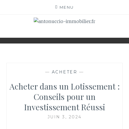
Skip
MENU
to
content
ANTONUCCIO-
SITE CONSACRÉ À L'IMMOBILIER ET À SES
ACTEURS
IMMOBILIER.FR
—
ACHETER
—
Acheter dans un Lotissement :
Conseils pour un
Investissement Réussi
JUIN 3, 2024