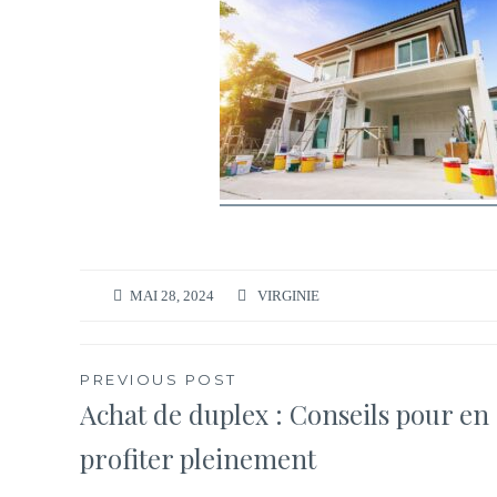
MAI 28, 2024
VIRGINIE
Navigation
PREVIOUS POST
Achat de duplex : Conseils pour en
de
profiter pleinement