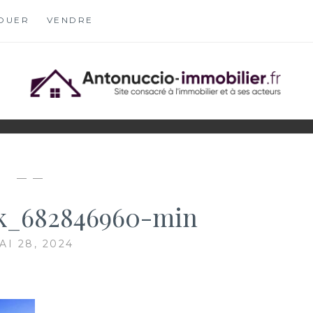
OUER
VENDRE
OBILIER.FR
S
— —
ck_682846960-min
AI 28, 2024