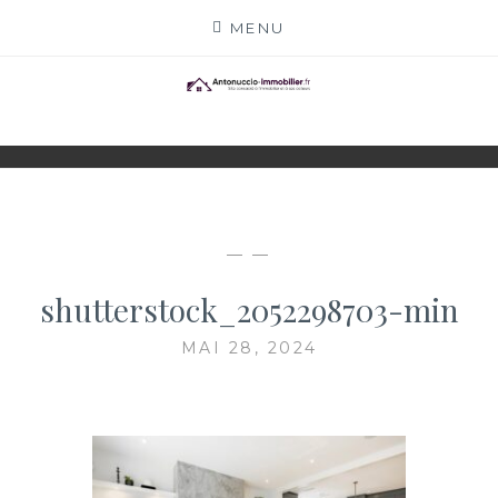
Skip
MENU
to
content
ANTONUCCIO-
SITE CONSACRÉ À L'IMMOBILIER ET À SES
ACTEURS
IMMOBILIER.FR
— —
shutterstock_2052298703-min
MAI 28, 2024