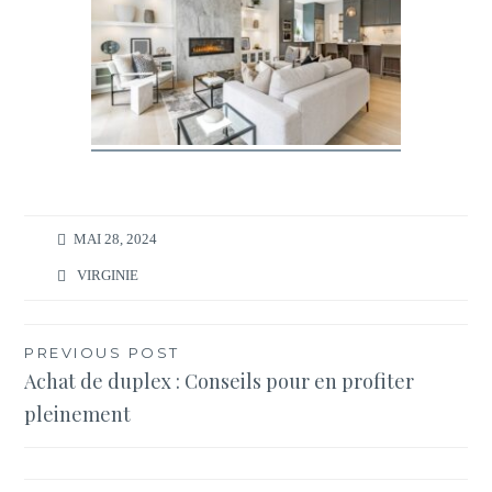
MAI 28, 2024
VIRGINIE
Navigation
PREVIOUS POST
Achat de duplex : Conseils pour en profiter
de
pleinement
l’article