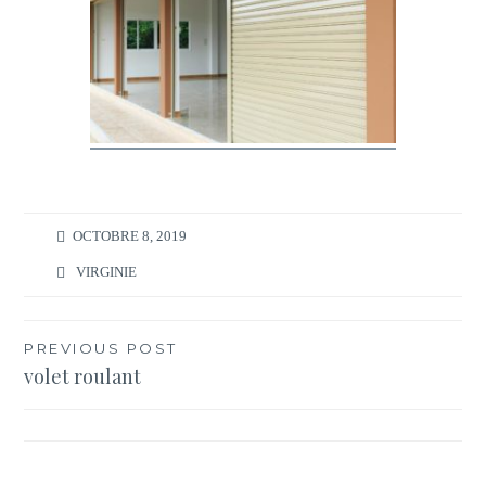
OCTOBRE 8, 2019
VIRGINIE
Navigation
PREVIOUS POST
volet roulant
de
l’article