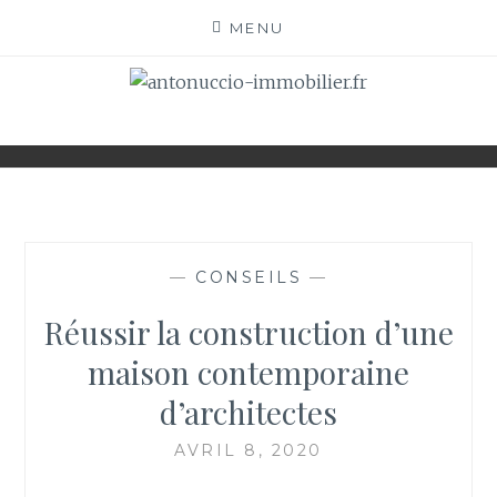
Skip
MENU
to
content
ANTONUCCIO-
SITE CONSACRÉ À L'IMMOBILIER ET À SES
ACTEURS
IMMOBILIER.FR
—
CONSEILS
—
Réussir la construction d’une
maison contemporaine
d’architectes
AVRIL 8, 2020