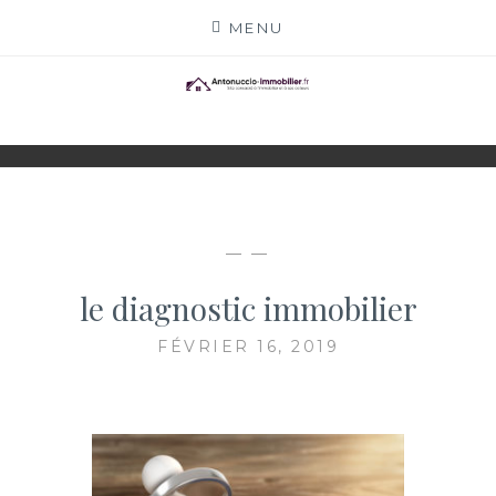
Skip
MENU
to
content
ANTONUCCIO-
SITE CONSACRÉ À L'IMMOBILIER ET À SES
ACTEURS
IMMOBILIER.FR
— —
le diagnostic immobilier
FÉVRIER 16, 2019